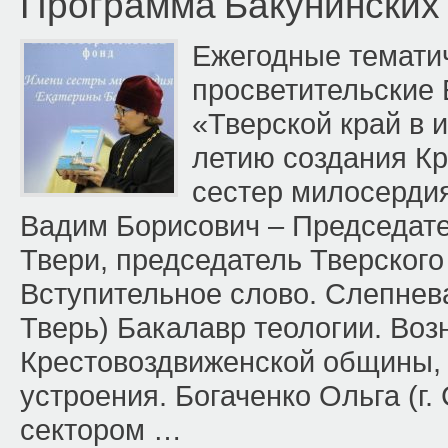
Программа Бакунинских
Ежегодные темати
просветительски
«Тверской край в 
летию создания К
сестер милосерди
Вадим Борисович – Председате
Твери, председатель Тверског
Вступительное слово. Слепнева
Тверь) Бакалавр теологии. Воз
Крестовоздвиженской общины, 
устроения. Богаченко Ольга (г
сектором …