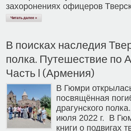
захоронениях офицеров Тверск
Читать далее »
В поисках наследия Твер
полка. Путешествие по А
Часть I (Армения)
В Гюмри открылас
посвящённая поги
драгунского полка
июля 2022 г. В Гю
книги о подвигах т