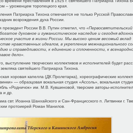
о времени преставления в 1925 г. святейшего Патриарха Тихона 
ом – уроженцем торопецкого края.
ления Патриарха Тихона отмечается не только Русской Православ
раздник возрождения духа России.
 президент России В.В. Путин отметил, что
«Первосвятительский
богатое духовное и гуманистическое наследие и сегодня вдохн
ческое участие в жизни России. Мы высоко ценим весомый вклад
тве нравственных идеалов, в укрепление межнационального со
дию и справедливости, к единению и сплоченности, к всенародн
равое дело».
, выступление творческих коллективов и исполнителей будет расс
 земляка святейшего Патриарха Тихона.
ская хоровая капелла (ДК Пролетарка), хореографические коллек
винки» — образцовая вокальная студия «Ассоль», вокальная студи
ль «Родничок» им. М.В. Кувшиновой, тверские авторы-исполните
 и др.
а свт. Иоанна Шанхайского и Сан-Францисского п. Литвинки г. Тве
рхии протоиерей Роман Манилов.