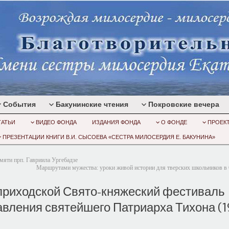
События
Бакунинские чтения
Покровские вечера
ТАТЬИ
ВИДЕО ФОНДА
ИЗДАНИЯ ФОНДА
О ФОНДЕ
ПРОЕК
ПРЕЗЕНТАЦИИ КНИГИ В.И. СЫСОЕВА «СЕСТРА МИЛОСЕРДИЯ Е. БАКУНИНА»
амяти прп. Гавриила Ургебадзе
Маршрутами мужества: уроки живой истории для тверских школьников в
приходской Свято-княжеский фестиваль
авления святейшего Патриарха Тихона (1