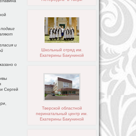
Белавина
ной
 подвиг
овляют
гласия и
Школьный отряд им.
ой
Екатерины Бакуниной
казано о
тивы
я
ли Сергей
ри,
Тверской областной
перинатальный центр им.
Екатерины Бакуниной