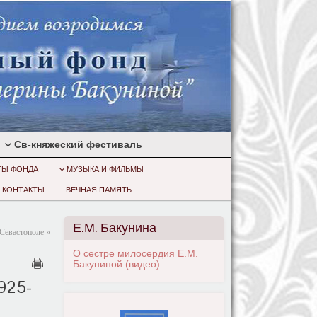
Св-княжеский фестиваль
ТЫ ФОНДА
МУЗЫКА И ФИЛЬМЫ
КОНТАКТЫ
ВЕЧНАЯ ПАМЯТЬ
Е.М. Бакунина
 Севастополе
»
О сестре милосердия Е.М.
Бакуниной (видео)
925-