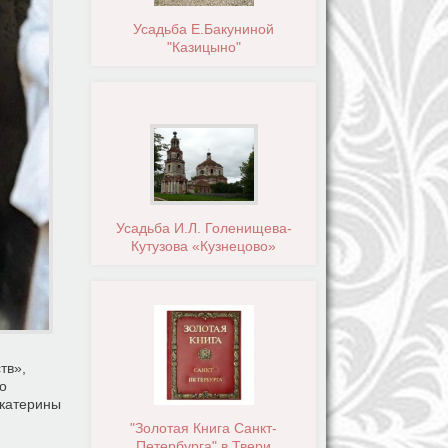
Усадьба Е.Бакуниной
"Казицыно"
Усадьба И.Л. Голенищева-
Кутузова «Кузнецово»
тв»,
о
Екатерины
"Золотая Книга Санкт-
Петербурга" в Твери