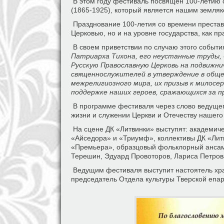
В этом году фестиваль посвящен 100-летию с
(1865-1925), который является нашим земляк
Празднование 100-летия со времени престав
Церковью, но и на уровне государства, как п
В своем приветствии по случаю этого события
Патриарха Тихона, его неустанные труды, 
Русскую Православную Церковь на подвижни
священнослужителей в утверждение в общес
межрелигиозного мира, их призыв к милосер
поддержке наших героев, сражающихся за п
В программе фестиваля через слово ведущего
жизни и служении Церкви и Отечеству нашего
На сцене ДК «Литвинки» выступят: академиче
«Айседора» и «Триумф», коллективы ДК «Лит
«Премьера», образцовый фольклорный ансамб
Терешин, Эдуард Провоторов, Лариса Петрова
Ведущим фестиваля выступит настоятель храм
председатель Отдела культуры Тверской епа