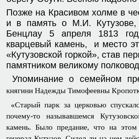
Позже на Красивом холме в ч
и в память о М.И. Кутузове,
Бенцлау 5 апреля 1813 год
кварцевый камень, и место эт
«Кутузовской горкой», став п
памятником великому полковод
Упоминание о семейном пр
княгини Надежды Тимофеевны Кропотк
«Старый парк за церковью спускалс
почему-то называвшемся Кутузовск
камень. Было предание, что на этом
генерал Кутузов. Сидел ли на нем дейс