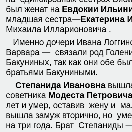
был женат на
Евдокии Ильин
младшая сестра—
Екатерина 
Михаила Илларионовича .
Именно дочери Ивана Логгин
Варвара — связали род Голен
Бакуниных, так как они обе б
братьями Бакуниными.
Степанида Ивановна
вышла
советника
Модеста Петрович
лет и умер, оставив жену и ма
вышла замуж вторично, но уме
на три года. Брат Степаниды 