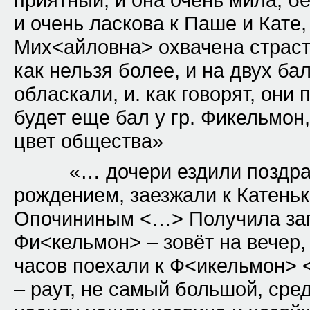
приятный, и она очень мила, б
и очень ласкова к Паше и Кате
Мих<айловна> охвачена страст
как нельзя более, и на двух ба
обласкали, и. как говорят, он
будет еще бал у гр. Фикельмон
цвет общества»
«… дочери ездили поздравл
рождением, заезжали к Катеньке
Опочининым <…> Получила зап
Фи<кельмон> – зовёт на вечер,
часов поехали к Ф<икельмон> 
– раут, не самый большой, сре