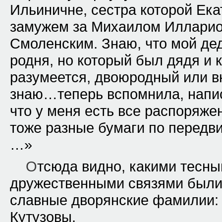
Ильиничне, сестра которой Ек
замужем за Михаилом Илларио
Смоленским. Знаю, что мой де
родня, но который был дядя и 
разумеется, двоюродный или в
знаю…теперь вспомнила, напи
что у меня есть все распоряжен
тоже разные бумаги по передви
…»
О
тсюда видно, какими тесн
дружественными связями были
славные дворянские фамилии:
Кутузовы.