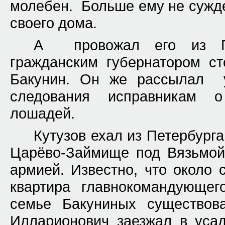
молебен. Больше ему не сужд
своего дома.
А провожал его из Пе
гражданским губернатором с
Бакунин. Он же рассылал у
следования исправникам о
лошадей.
Кутузов ехал из Петербург
Царёво-Займище под Вязьмой
армией. Известно, что около 
квартира главнокомандующег
семье Бакуниных существов
Илларионович заезжал в уса