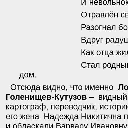
И невольною тр
Отравлён свидан
Разогнал боязн
Вдруг радушный 
Как отца жилищ
Стал родным теп
дом.
Отсюда видно, что именно
Ло
Голенищев-Кутузов
– видный 
картограф, переводчик, истори
его жена Надежда Никитична 
и обласкали Варвару Ивановну