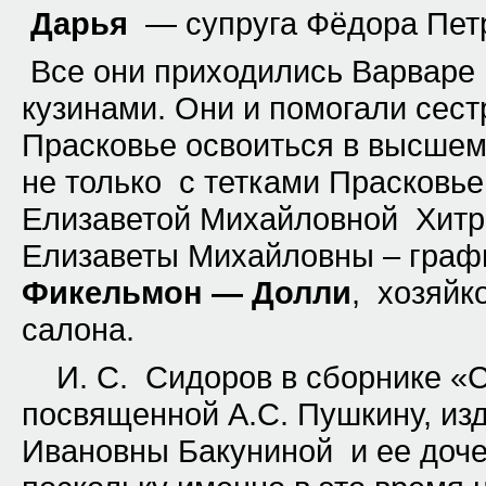
Дарья
— супруга
Фёдора Пет
Все они приходились Варваре
кузинами. Они и помогали сес
Прасковье освоиться в высшем
не только с тетками Прасковь
Елизаветой Михайловной Хитро
Елизаветы Михайловны – гра
Фикельмон —
Долли
, хозяйк
салона.
И. С. Сидоров в сборнике «
посвященной А.С. Пушкину, из
Ивановны Бакуниной и ее доче