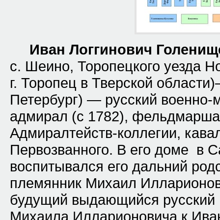
Иван Логгинович Голенищ
с. Шеино,
Торопецкого уезда
Но
г. Торопец в Тверской области
Петербург
) — русский военно-м
адмирал
(с
1782
), фельдмаршал
Адмиралтейств-коллегии, кав
Первозванного
. В его доме в 
воспитывался его дальний род
племянник Михаил Илларионов
будущий выдающийся русский 
Михаила Илларионовича к Ивану