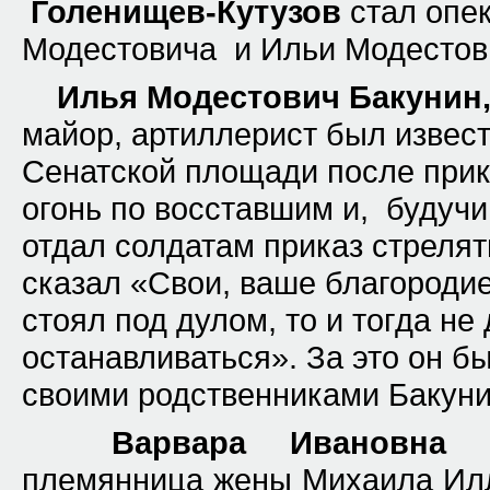
Голенищев-Кутузов
стал опе
Модестовича и Ильи Модестов
Илья Модестович Бакунин
майор, артиллерист был извест
Сенатской площади после прик
огонь по восставшим и, будучи
отдал солдатам приказ стрелять
сказал «Свои, ваше благородие
стоял под дулом, то и тогда н
останавливаться». За это он 
своими родственниками Бакун
Варвара Ивановна 
племянница жены Михаила Илл