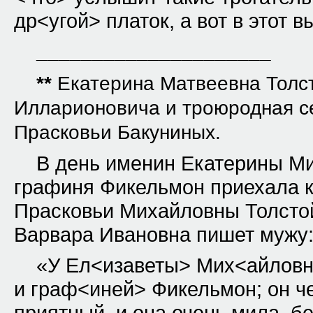
др<угой> платок, а вот в этот 
_____________________
**
Екатерина Матвеевна Тол
Илларионовича и троюродная с
Прасковьи Бакуниных.
В день именин Екатерины М
графиня Фикельмон приехала к
Прасковьи Михайловны Толстой
Варвара Ивановна пишет мужу
«У Ел<изаветы> Мих<айловн
и граф<иней> Фикельмон; он ч