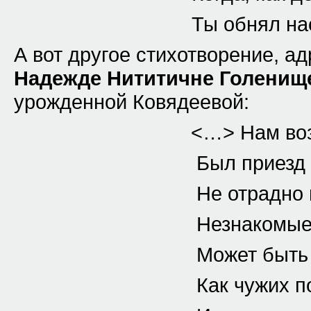
Ты обнял нас при 
А вот другое стихотворение, а
Надежде Нититичне Голенищ
урожденной Ковядеевой:
<…> Нам возврат к
Был приезд к бре
Не отрадно возв
Незнакомые ро
Может быть сужд
Как чужих подвер