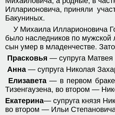
Михайловича, а родные, в час
Илларионовича, приняли участ
Бакуниных.
У Михаила Илларионовича Г
было наследников по мужской 
сын умер в младенчестве. Зато
Прасковья
— супруга Матвея 
Анна
— супруга
Николая Заха
Елизавета
— в первом браке
Тизенгаузена
, во втором — Ни
Екатерина
— супруга князя
Ник
во втором — Ильи Степановича