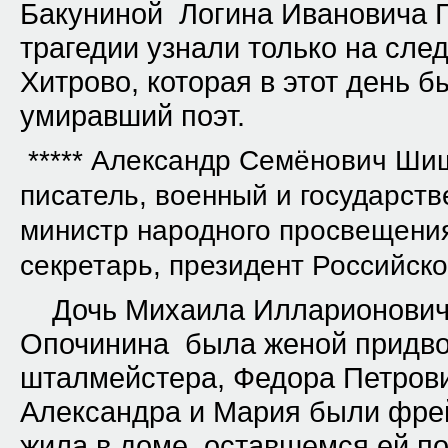
Бакуниной Логина Ивановича Г
трагедии узнали только на сле
Хитрово, которая в этот день б
умиравший поэт.
***** Александр Семёнович Шиш
писатель, военный и государст
министр народного просвещения
секретарь, президент Российск
Дочь Михаила Илларионович
Опочинина была женой придвор
шталмейстера, Федора Петрови
Александра и Мария были фре
жила в доме, оставшемся ей по