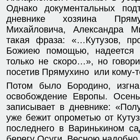
Однако документальных под
дневнике хозяина Прям
Михайловича, Александра М
такая фраза: «…Кутузов, про
Божиею помощью, надеется 
только не скоро…», но говори
посетив Прямухино или кому-то
Потом было Бородино, изгна
освобождение Европы. Осень
записывает в дневнике: «Пол
уже бежит опрометью от Кутуз
последнего в Варинькином са
берегу Осуги. Весною надобно 