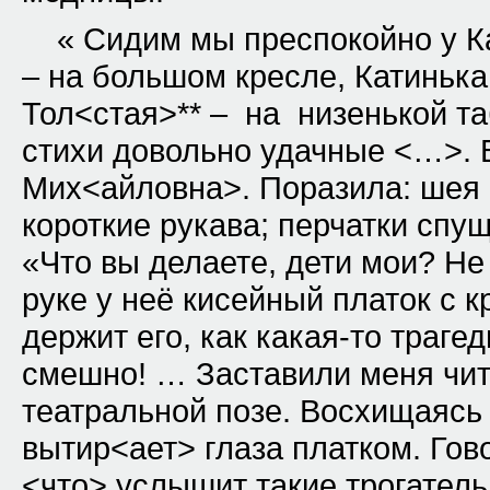
« Сидим мы преспокойно у К
– на большом кресле, Катинька
Тол<стая>** – на низенькой та
стихи довольно удачные <…>. 
Мих<айловна>. Поразила: шея 
короткие рукава; перчатки спу
«Что вы делаете, дети мои? Не 
руке у неё кисейный платок с к
держит его, как какая-то траге
смешно! … Заставили меня чит
театральной позе. Восхищаясь
вытир<ает> глаза платком. Гово
<что> услышит такие трогател