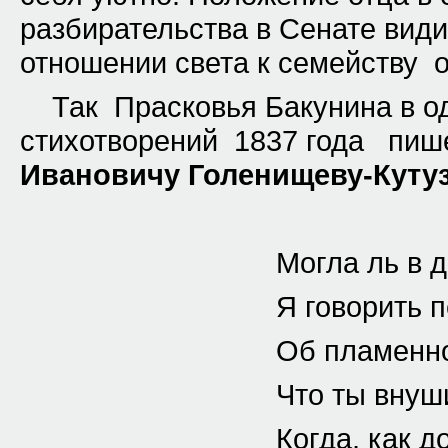
разбирательства в Сенате вид
отношении света к семейству о
Так Прасковья Бакунина в од
стихотворений 1837 года пише
Ивановичу Голенищеву-Куту
Могла ль в день т
Я говорить пере
Об пламенной люб
Что ты внушил в о
Когда, как дочер