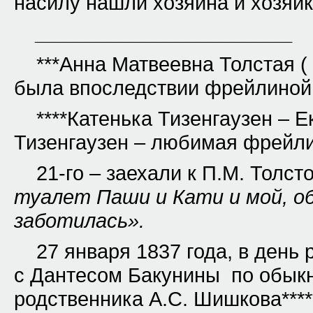
насилу нашли хозяина и хозяйк
_______________________
***Анна Матвеевна Толстая (
была впоследствии фрейлиной 
****Катенька Тизенгаузен – 
Тизенгаузен – любимая фрей
21-го – заехали к П.М. Толст
туалет Паши и Кати и мой, о
заботилась».
27 января 1837 года, в день
с Дантесом Бакунины по обык
родственника А.С. Шишкова****