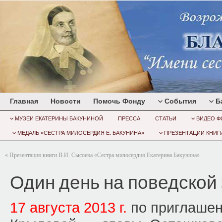
Главная
Новости
Помочь Фонду
События
Б
МУЗЕИ ЕКАТЕРИНЫ БАКУНИНОЙ
ПРЕССА
СТАТЬИ
ВИДЕО Ф
МЕДАЛЬ «СЕСТРА МИЛОСЕРДИЯ Е. БАКУНИНА»
ПРЕЗЕНТАЦИИ КНИГИ
«
Презентация книги В.И. Сысоева «Сестра милосердия Екатерина Бакунина»
Один день на поведской
17 августа 2013 г.
по приглаше