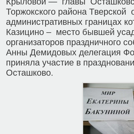
Крыловой — главы Осташковск
Торжокского района Тверской о
административных границах ко
Казицино – место бывшей усад
организаторов праздничного со
Анны Демидовых делегация Фо
приняла участие в празднован
Осташково.