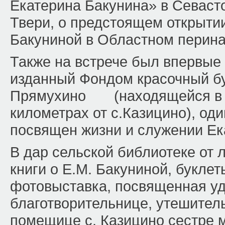
Екатерина Бакунина» в Севасто
Твери, о предстоящем открыти
Бакуниной в Областном перина
Также на встрече был впервые 
изданный Фондом красочный бу
Прямухино (находящейся в т
километрах от с.Казицино), оди
посвящен жизни и служении Ек
В дар сельской библиотеке от
книги о Е.М. Бакуниной, букле
фотовыставка, посвященная у
благотворительнице, утешител
помещице с. Казицино сестре 