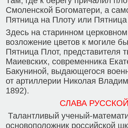
Там, где к берегу причалил пло
Смоленской Богоматери, а само
Пятница на Плоту или Пятница
Здесь на старинном церковном
возложение цветов к могиле б
Пятница Плот, представителя т
Маиевских, современника Ека
Бакуниной, выдающегося военн
от артиллерии Николая Владим
1892).
СЛАВА РУССКО
Талантливый ученый-математи
основоположник российской шк