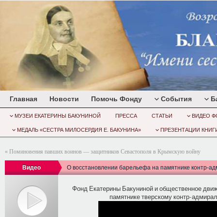
Главная
Новости
Помочь Фонду
События
Б
МУЗЕИ ЕКАТЕРИНЫ БАКУНИНОЙ
ПРЕССА
СТАТЬИ
ВИДЕО Ф
МЕДАЛЬ «СЕСТРА МИЛОСЕРДИЯ Е. БАКУНИНА»
ПРЕЗЕНТАЦИИ КНИГИ
«
Поминовения павших воинов — защитников Севастополя в Крымскую войну
Видео
О восстановлении барельефа на памятнике контр-ад
Фонд Екатерины Бакуниной и общественное дви
памятнике тверскому контр-адмиралу