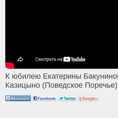
К юбилею Екатерины Бакуниной
Казицыно (Поведское Поречье). 
Вконтакте
Facebook
Twitter
Google+